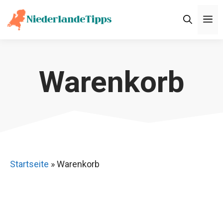
Zum
M
Inhalt
springen
Warenkorb
Startseite
»
Warenkorb